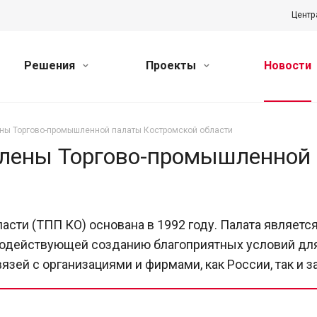
Центр
Решения
Проекты
Новости
ены Торгово-промышленной палаты Костромской области
члены Торгово-промышленной
сти (ТПП КО) основана в 1992 году. Палата являет
одействующей созданию благоприятных условий для
язей с организациями и фирмами, как России, так и 