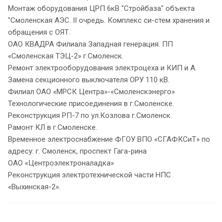
Монтаж оборудования ЦРП 6кВ "Стройбаза" объекта
"Смоленская АЭС. II очредь. Комплекс си-стем хранения и
обращения с ОЯТ.
ОАО КВАДРА Филиала Западная генерация. ПП
«Смоленская ТЭЦ-2» г.Смоленск.
Ремонт электрооборудования электроцеха и КИП и А.
Замена секционного выключателя ОРУ 110 кВ.
Филиал ОАО «МРСК Центра»-«Смоленскэнерго»
Технологические присоединения в г.Смоленске.
Реконструкция РП-7 по ул.Козлова г.Смоленск.
Рамонт КЛ в г.Смоленске.
Временное электроснабжение ФГОУ ВПО «СГАФКСиТ» по
адресу: г. Смоленск, проспект Гага-рина
ОАО «Центроэлектроналадка»
Реконструкция электротехнической части НПС
«Выхинская-2».